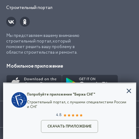
Строительный портал
Мы представляем вашему вниманию
строительный портал, который
поможет решить вашу проблему в
области строительства и ремонта.
Мобильное приложение
Конфиденциальность
Попробуйте приложение "Биржа СНГ"
Мы используем файлы cookie, чтобы сделать
Строительный портал, с лучшими специалистами России
наш сайт удобным для каждого
Использование сайта, в том числе подача объявлений, означает
и СНГ
пользователя. Оставаясь на сайте,
ОК
согласие с
пользовательским соглашением
. Все логотипы и торговые
4.8
вы соглашаетесь
марки представленные на сайте являются собственностью их
с
Политикой конфиденциальности компании
владельца.
Разместить объявление
и принимаете условия использования cookie.
СКАЧАТЬ ПРИЛОЖЕНИЕ
©2026
Биржа СНГ