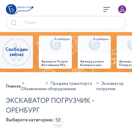
БИРЖА СНГ
Свободен
сейчас
Аренда и Услуги
Аренда услуги
Аренда
Автовышки М/о г.
Компрессора
Погрузч
Домодедово
26,28,32 место
Продажа транспорта
Экскаватор
Главная
Объявления
и оборудования
погрузчик
ЭКСКАВАТОР ПОГРУЗЧИК -
ОРЕНБУРГ
Выберите категорию: