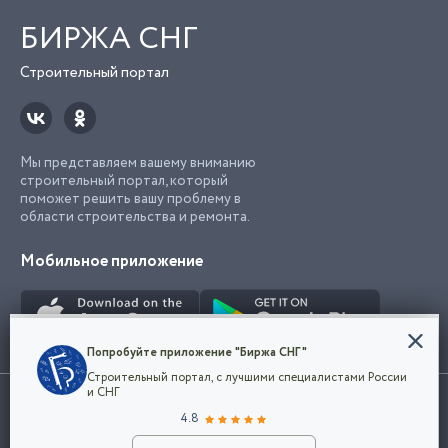
БИРЖА СНГ
Строительный портал
Мы представляем вашему вниманию
строительный портал, который
поможет решить вашу проблему в
области строительства и ремонта.
Мобильное приложение
Конфиденциальность
Попробуйте приложение "Биржа СНГ"
Мы используем файлы cookie, чтобы сделать
Строительный портал, с лучшими специалистами России
наш сайт удобным для каждого
Использование сайта, в том числе подача объявлений, означает
и СНГ
пользователя. Оставаясь на сайте,
ОК
согласие с
пользовательским соглашением
. Все логотипы и торговые
4.8
вы соглашаетесь
марки представленные на сайте являются собственностью их
с
Политикой конфиденциальности компании
владельца.
Разместить объявление