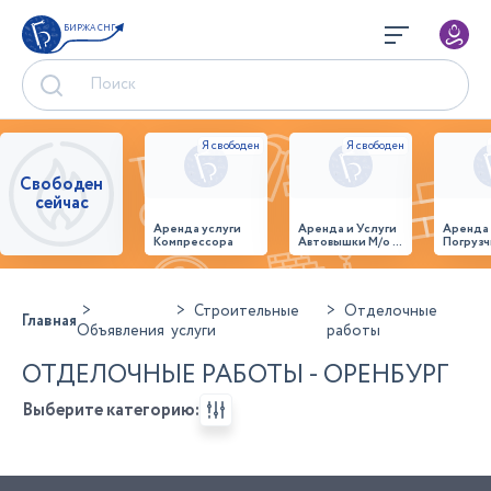
БИРЖА СНГ
Свободен
сейчас
Аренда услуги
Аренда и Услуги
Аренда
Компрессора
Автовышки М/о г.
Погрузч
Домодедово
26,28,32 место
Строительные
Отделочные
Главная
Объявления
услуги
работы
ОТДЕЛОЧНЫЕ РАБОТЫ - ОРЕНБУРГ
Выберите категорию: