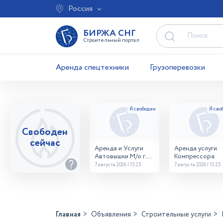
Россия
БИРЖА СНГ
Строительный портал
Аренда спецтехники
Грузоперевозки
Свободен
сейчас
Аренда и Услуги
Аренда услуги
Автовышки М/о г.
Компрессора
Домодедово
7 августа 2026 | 15:25
7 августа 2026 | 15:25
26,28,32 место
Главная
Объявления
Строительные услуги