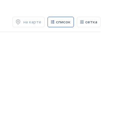
на карте
список
сетка