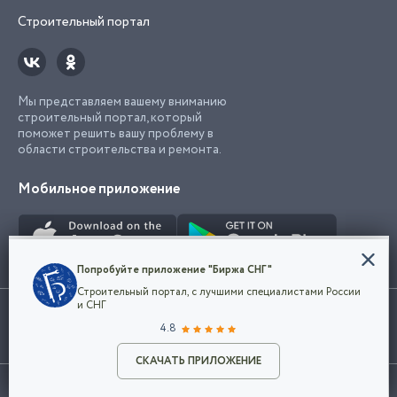
Строительный портал
Мы представляем вашему вниманию
строительный портал, который
поможет решить вашу проблему в
области строительства и ремонта.
Мобильное приложение
Конфиденциальность
Попробуйте приложение "Биржа СНГ"
Мы используем файлы cookie, чтобы сделать
Строительный портал, с лучшими специалистами России
наш сайт удобным для каждого
Использование сайта, в том числе подача объявлений, означает
и СНГ
пользователя. Оставаясь на сайте,
ОК
согласие с
пользовательским соглашением
. Все логотипы и торговые
4.8
вы соглашаетесь
марки представленные на сайте являются собственностью их
с
Политикой конфиденциальности компании
владельца.
Разместить объявление
и принимаете условия использования cookie.
СКАЧАТЬ ПРИЛОЖЕНИЕ
©2026
Биржа СНГ