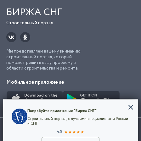
БИРЖА СНГ
Строительный портал
Мы представляем вашему вниманию
строительный портал, который
поможет решить вашу проблему в
области строительства и ремонта.
Мобильное приложение
Конфиденциальность
Попробуйте приложение "Биржа СНГ"
Мы используем файлы cookie, чтобы сделать
Строительный портал, с лучшими специалистами России
наш сайт удобным для каждого
Использование сайта, в том числе подача объявлений, означает
и СНГ
пользователя. Оставаясь на сайте,
ОК
согласие с
пользовательским соглашением
. Все логотипы и торговые
4.8
вы соглашаетесь
марки представленные на сайте являются собственностью их
с
Политикой конфиденциальности компании
владельца.
Разместить объявление