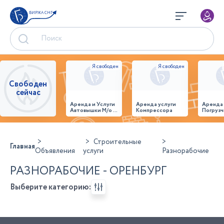
БИРЖА СНГ
Свободен
сейчас
Аренда и Услуги
Аренда услуги
Аренда
Автовышки М/о г.
Компрессора
Погрузч
Домодедово
26,28,32 место
Строительные
Главная
Объявления
услуги
Разнорабочие
РАЗНОРАБОЧИЕ - ОРЕНБУРГ
Выберите категорию: