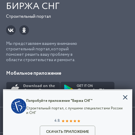
БИРЖА СНГ
Строительный портал
Мы представляем вашему вниманию
строительный портал, который
поможет решить вашу проблему в
области строительства и ремонта.
Мобильное приложение
Конфиденциальность
Попробуйте приложение "Биржа СНГ"
Мы используем файлы cookie, чтобы сделать
Строительный портал, с лучшими специалистами России
наш сайт удобным для каждого
Использование сайта, в том числе подача объявлений, означает
и СНГ
пользователя. Оставаясь на сайте,
ОК
согласие с
пользовательским соглашением
. Все логотипы и торговые
4.8
вы соглашаетесь
марки представленные на сайте являются собственностью их
с
Политикой конфиденциальности компании
владельца.
Разместить объявление
и принимаете условия использования cookie.
СКАЧАТЬ ПРИЛОЖЕНИЕ