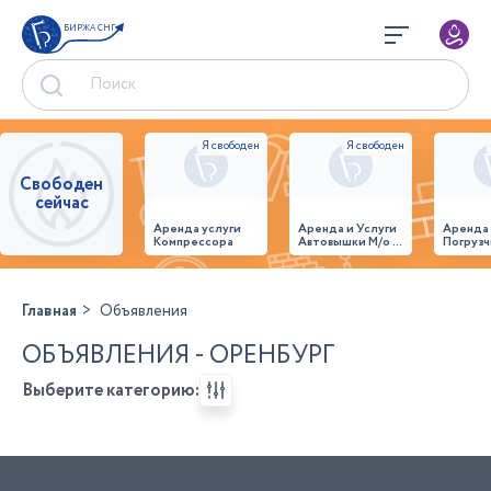
БИРЖА СНГ
Свободен
сейчас
Аренда услуги
Аренда и Услуги
Аренда
Компрессора
Автовышки М/о г.
Погрузч
Домодедово
26,28,32 место
Главная
Объявления
ОБЪЯВЛЕНИЯ - ОРЕНБУРГ
Выберите категорию: