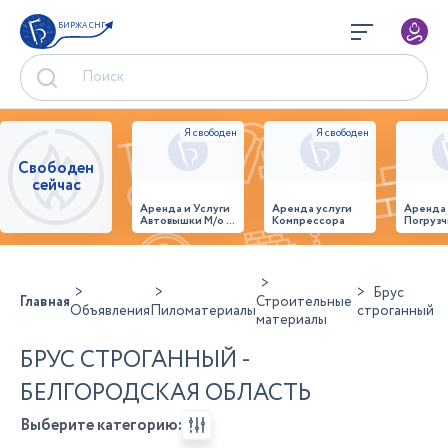
БИРЖА СНГ
Свободен
сейчас
Аренда и Услуги
Аренда услуги
Аренда
Автовышки М/о г.
Компрессора
Погрузч
Домодедово
26,28,32 место
Брус
Главная
Строительные
Объявления
Пиломатериалы
строганный
материалы
БРУС СТРОГАННЫЙ -
БЕЛГОРОДСКАЯ ОБЛАСТЬ
Выберите категорию: