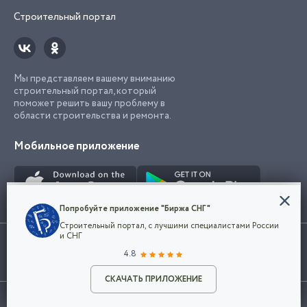
Строительный портал
Мы представляем вашему вниманию
строительный портал, который
поможет решить вашу проблему в
области строительства и ремонта.
Мобильное приложение
Конфиденциальность
Попробуйте приложение "Биржа СНГ"
Мы используем файлы cookie, чтобы сделать
Строительный портал, с лучшими специалистами России
наш сайт удобным для каждого
Использование сайта, в том числе подача объявлений, означает
и СНГ
пользователя. Оставаясь на сайте,
ОК
согласие с
пользовательским соглашением
. Все логотипы и торговые
4.8
вы соглашаетесь
марки представленные на сайте являются собственностью их
с
Политикой конфиденциальности компании
владельца.
Разместить объявление
и принимаете условия использования cookie.
СКАЧАТЬ ПРИЛОЖЕНИЕ
©2026
Биржа СНГ