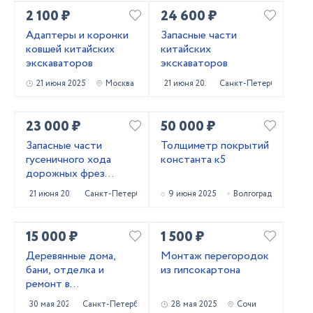
2 100 ₽
24 600 ₽
Адаптеры и коронки
Запасные части
ковшей китайских
китайских
экскаваторов
экскаваторов
21 июня 2025
Москва
21 июня 2025
Санкт-Петербург
23 000 ₽
50 000 ₽
Запасные части
Толщиметр покрытий
гусеничного хода
константа к5
дорожных фрез
Caterpillar PM620
21 июня 2025
Санкт-Петербург
9 июня 2025
Волгоград
15 000 ₽
1 500 ₽
Деревянные дома,
Монтаж перегородок
бани, отделка и
из гипсокартона
ремонт в
Приозерском и
30 мая 2025
Санкт-Петербург
28 мая 2025
Сочи
Выборгском районах