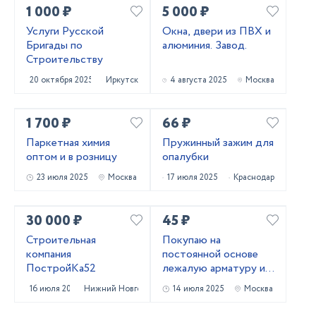
1 000 ₽
5 000 ₽
Услуги Русской
Окна, двери из ПВХ и
Бригады по
алюминия. Завод.
Строительству
20 октября 2025
Иркутск
4 августа 2025
Москва
1 700 ₽
66 ₽
Паркетная химия
Пружинный зажим для
оптом и в розницу
опалубки
23 июля 2025
Москва
17 июля 2025
Краснодар
30 000 ₽
45 ₽
Строительная
Покупаю на
компания
постоянной основе
ПостройКа52
лежалую арматуру и
металлопрокат!
16 июля 2025
Нижний Новгород
14 июля 2025
Москва
Самовывоз